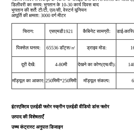
डिलीवरी का समय: भुगतान के 10-30 कार्य दिवस बाद
भुगतान की शर्तें: टी/टी, एल/सी, वेस्टर्न यूनियन
आपूर्ति की क्षमता: 3000 वर्ग मीटर
चिराग:
एसएमडी1921
कैबिनेट सामग्री:
डाई-कास्ट
पिक्सेल घनत्व:
65536 डॉट्स/㎡
ड्राइव मोड:
16
दूरी देखें:
4-80मी
देखने का कोण(एच/वी):
14
मॉड्यूल का आकार:
250मिमी*250मिमी
मॉड्यूल संकल्प:
6
इंटरएक्टिव एलईडी फ्लोर स्क्रीन एलईडी वीडियो डांस फ्लोर
उत्पाद की विशेषताएँ
उच्च कंट्रास्ट अनुपात डिजाइन