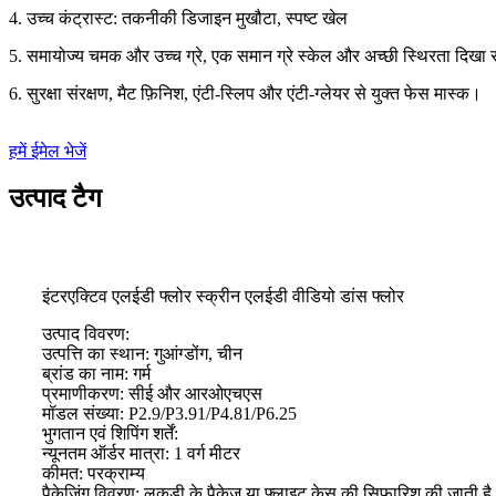
4. उच्च कंट्रास्ट: तकनीकी डिजाइन मुखौटा, स्पष्ट खेल
5. समायोज्य चमक और उच्च ग्रे, एक समान ग्रे स्केल और अच्छी स्थिरता दिखा र
6. सुरक्षा संरक्षण, मैट फ़िनिश, एंटी-स्लिप और एंटी-ग्लेयर से युक्त फेस मास्क।
हमें ईमेल भेजें
उत्पाद टैग
इंटरएक्टिव एलईडी फ्लोर स्क्रीन एलईडी वीडियो डांस फ्लोर
उत्पाद विवरण:
उत्पत्ति का स्थान: गुआंग्डोंग, चीन
ब्रांड का नाम: गर्म
प्रमाणीकरण: सीई और आरओएचएस
मॉडल संख्या: P2.9/P3.91/P4.81/P6.25
भुगतान एवं शिपिंग शर्तें:
न्यूनतम ऑर्डर मात्रा: 1 वर्ग मीटर
कीमत: परक्राम्य
पैकेजिंग विवरण: लकड़ी के पैकेज या फ्लाइट केस की सिफारिश की जाती है, ग