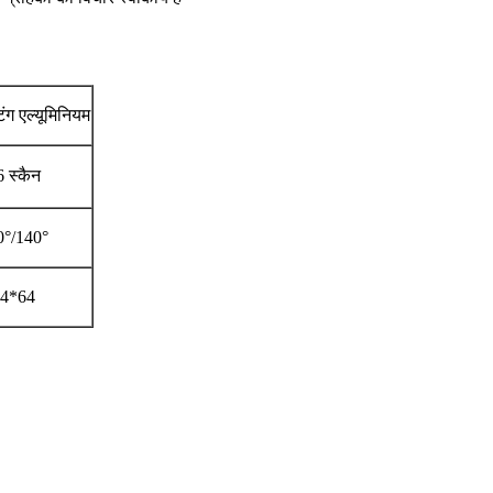
िंग एल्यूमिनियम
 स्कैन
0°/140°
4*64