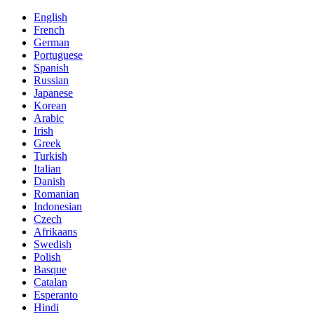
English
French
German
Portuguese
Spanish
Russian
Japanese
Korean
Arabic
Irish
Greek
Turkish
Italian
Danish
Romanian
Indonesian
Czech
Afrikaans
Swedish
Polish
Basque
Catalan
Esperanto
Hindi