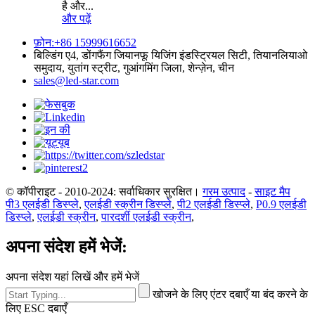
है और...
और पढ़ें
फ़ोन:+86 15999616652
बिल्डिंग ए4, डोंगफैंग जियानफू यिजिंग इंडस्ट्रियल सिटी, तियानलियाओ
समुदाय, युतांग स्ट्रीट, गुआंगमिंग जिला, शेन्ज़ेन, चीन
sales@led-star.com
© कॉपीराइट - 2010-2024: सर्वाधिकार सुरक्षित।
गरम उत्पाद
-
साइट मैप
पी3 एलईडी डिस्प्ले
,
एलईडी स्क्रीन डिस्प्ले
,
पी2 एलईडी डिस्प्ले
,
P0.9 एलईडी
डिस्प्ले
,
एलईडी स्क्रीन
,
पारदर्शी एलईडी स्क्रीन
,
अपना संदेश हमें भेजें:
अपना संदेश यहां लिखें और हमें भेजें
खोजने के लिए एंटर दबाएँ या बंद करने के
लिए ESC दबाएँ