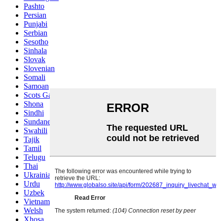
Pashto
Persian
Punjabi
Serbian
Sesotho
Sinhala
Slovak
Slovenian
Somali
Samoan
Scots Gaelic
Shona
Sindhi
Sundanese
Swahili
Tajik
Tamil
Telugu
Thai
Ukrainian
Urdu
Uzbek
Vietnamese
Welsh
Xhosa