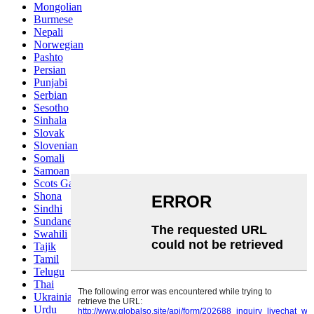
Mongolian
Burmese
Nepali
Norwegian
Pashto
Persian
Punjabi
Serbian
Sesotho
Sinhala
Slovak
Slovenian
Somali
Samoan
Scots Gaelic
Shona
Sindhi
Sundanese
Swahili
Tajik
Tamil
Telugu
Thai
Ukrainian
Urdu