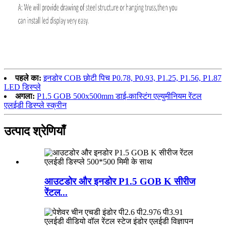
पहले का:
इनडोर COB छोटी पिच P0.78, P0.93, P1.25, P1.56, P1.87
LED डिस्प्ले
अगला:
P1.5 GOB 500x500mm डाई-कास्टिंग एल्युमीनियम रेंटल
एलईडी डिस्प्ले स्क्रीन
उत्पाद श्रेणियाँ
आउटडोर और इनडोर P1.5 GOB K सीरीज
रेंटल...