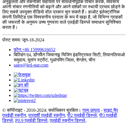
अनुकूलता और तकनीकी सहायता पर सावधानीपूर्वक विचार करके, व्यवसाय
अपनी संचार रणनीतियों को बढ़ाने और अपने दर्शकों पर स्थायी प्रभाव छोड़ने के
लिए सबसे उपयुक्त वीडियो वॉल प्रकार चुन सकते हैं। हाओट इलेक्ट्रॉनिक
कंपनी लिमिटेड एक विश्वसनीय प्रदाता के रूप में खड़ा है, जो विभिन्न ग्राहकों
की जरूरतों के अनुरूप उच्च गुणवत्ता वाले एलईडी डिस्प्ले समाधान सुनिश्चित
करता है।
पोस्ट समय: जून-18-2024
फ़ोन:+86 15999616652
बिल्डिंग ए4, डोंगफैंग जियानफू यिजिंग इंडस्ट्रियल सिटी, तियानलियाओ
समुदाय, युतांग स्ट्रीट, गुआंगमिंग जिला, शेन्ज़ेन, चीन
sales@led-star.com
© कॉपीराइट - 2010-2024: सर्वाधिकार सुरक्षित।
गरम उत्पाद
-
साइट मैप
एलईडी स्क्रीन
,
पारदर्शी एलईडी स्क्रीन
,
पी2 एलईडी डिस्प्ले
,
पी3 एलईडी
डिस्प्ले
,
P0.9 एलईडी डिस्प्ले
,
एलईडी स्क्रीन डिस्प्ले
,