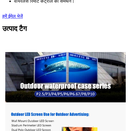
वायरलेस रिमोट कंट्रोल का समर्थन।
हमें ईमेल भेजें
उत्पाद टैग