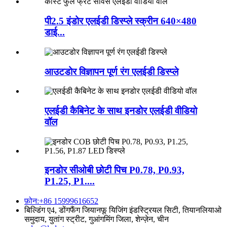
पी2.5 इंडोर एलईडी डिस्प्ले स्क्रीन 640×480
डाई...
आउटडोर विज्ञापन पूर्ण रंग एलईडी डिस्प्ले
एलईडी कैबिनेट के साथ इनडोर एलईडी वीडियो
वॉल
इनडोर सीओबी छोटी पिच P0.78, P0.93,
P1.25, P1....
फ़ोन:+86 15999616652
बिल्डिंग ए4, डोंगफैंग जियानफू यिजिंग इंडस्ट्रियल सिटी, तियानलियाओ
समुदाय, युतांग स्ट्रीट, गुआंगमिंग जिला, शेन्ज़ेन, चीन