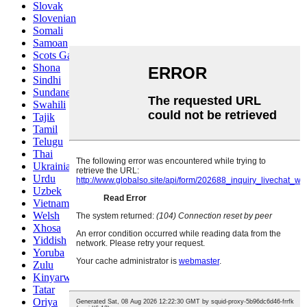
Slovak
Slovenian
Somali
Samoan
Scots Gaelic
Shona
Sindhi
Sundanese
Swahili
Tajik
Tamil
Telugu
Thai
Ukrainian
Urdu
Uzbek
Vietnamese
Welsh
Xhosa
Yiddish
Yoruba
Zulu
Kinyarwanda
Tatar
Oriya